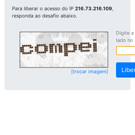
Para liberar o acesso
do IP
216.73.216.109
,
responda ao desafio abaixo.
Digite 
lado no
[trocar imagem]