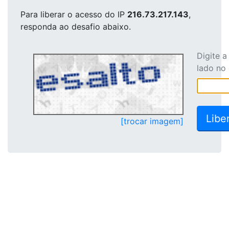
Para liberar o acesso
do IP
216.73.217.143
,
responda ao desafio abaixo.
Digite 
lado no
[trocar imagem]