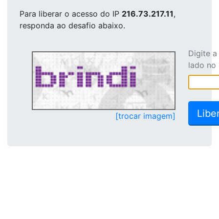
Para liberar o acesso
do IP
216.73.217.11
,
responda ao desafio abaixo.
Digite 
lado no
[trocar imagem]